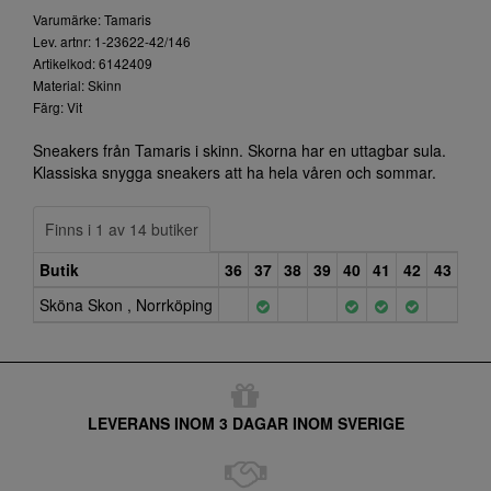
Varumärke: Tamaris
Lev. artnr: 1-23622-42/146
Artikelkod: 6142409
Material: Skinn
Färg: Vit
Sneakers från Tamaris i skinn. Skorna har en uttagbar sula.
Klassiska snygga sneakers att ha hela våren och sommar.
Finns i 1 av 14 butiker
Butik
36
37
38
39
40
41
42
43
Sköna Skon , Norrköping
LEVERANS INOM 3 DAGAR INOM SVERIGE