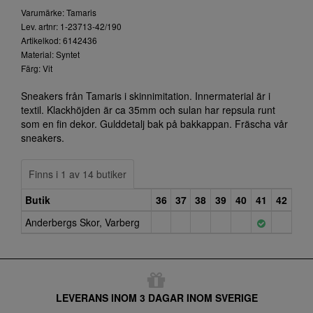
Varumärke: Tamaris
Lev. artnr: 1-23713-42/190
Artikelkod: 6142436
Material: Syntet
Färg: Vit
Sneakers från Tamaris i skinnimitation. Innermaterial är i
textil. Klackhöjden är ca 35mm och sulan har repsula runt
som en fin dekor. Gulddetalj bak på bakkappan. Fräscha vår
sneakers.
Finns i 1 av 14 butiker
Butik
36
37
38
39
40
41
42
Anderbergs Skor, Varberg
LEVERANS INOM 3 DAGAR INOM SVERIGE