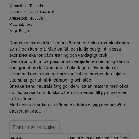
Varumärke: Tamaris
Lev. artnr: 1-23769-44-418
Artikelkod: 7405878
Material: Textil
Färg: Beige
Denna sneakers från Tamaris är den perfekta kombinationen
av stil och komfort. Med en lätt och luftig design är dessa
skor idealiska för både träning och vardagligt bruk.
Den strumpliknande passformen erbjuder en behaglig känsla
som gör att de lätt kan bäras hela dagen. Ovandelen är
tillverkad i mesh som ger bra ventilation, medan den mjuka
yttersulan ger utmärkt dämpning och stöd.
Sneakersens neutrala färg gör dem lätt att matcha med olika
outfits, oavsett om du ska på en promenad, till gymmet eller
träffa vänner.
Med dessa skor kan du känna dig både snygg och bekväm,
oavsett aktivitet.
Finns i 1 av 14 butiker
Butik
36
37
38
39
40
41
42