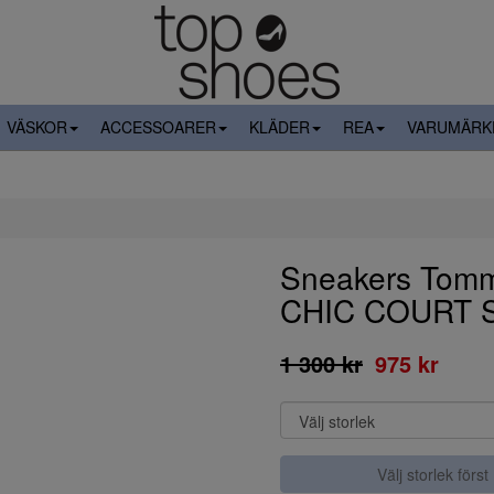
VÄSKOR
ACCESSOARER
KLÄDER
REA
VARUMÄRK
Sneakers Tomm
CHIC COURT 
1 300 kr
975 kr
Välj storlek först