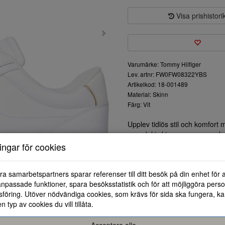
Visa prishistori
Varumärke: Tommy Hilfiger
Lev. artnr: FW0FW08322YBS
Artikelkod: 18-001489
Material: Skinn
Färg: Vit
Upplev tidlös stil och komfor
ovandel i skinn som ger en eleg
polyester för en mjuk och bek
ningar för cookies
grepp och hållbarhet.
Tommy Hilfiger-loggan pryder 
ra samarbetspartners sparar referenser till ditt besök på din enhet för 
Dessa sneakers är perfekta fö
npassade funktioner, spara besöksstatistik och för att möjliggöra perso
funktionalitet på bästa sätt.
föring. Utöver nödvändiga cookies, som krävs för sida ska fungera, ka
en typ av cookies du vill tillåta.
Acceptera alla