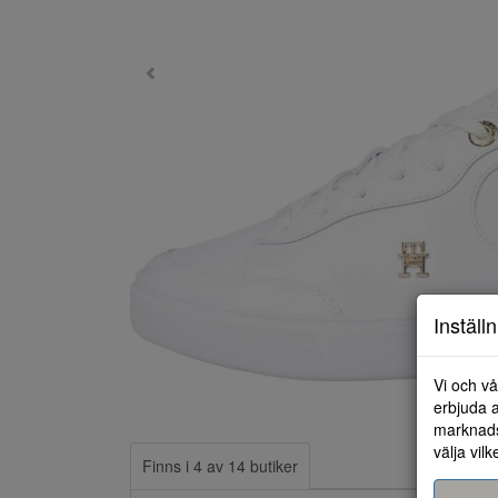
Inställ
Vi och vå
erbjuda a
marknads
välja vilk
Finns i 4 av 14 butiker