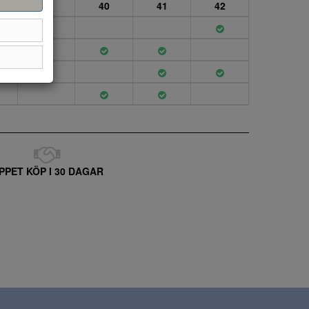
39
40
41
42
PPET KÖP I 30 DAGAR