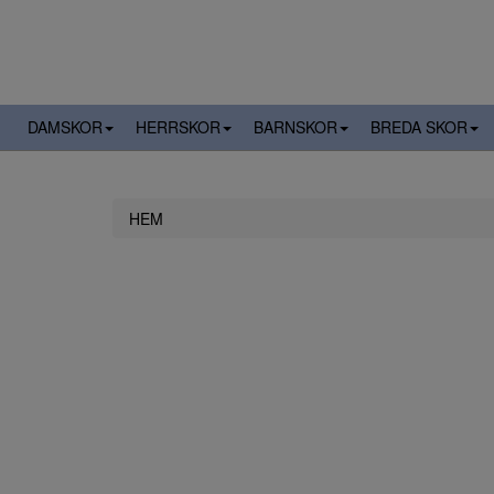
DAMSKOR
HERRSKOR
BARNSKOR
BREDA SKOR
HEM