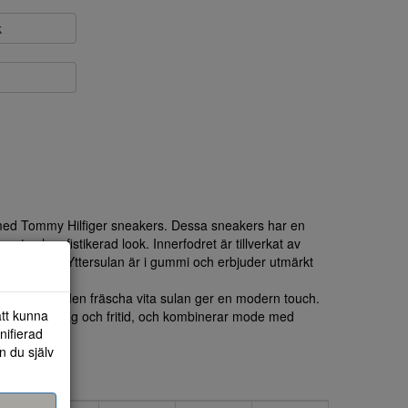
k
t med Tommy Hilfiger sneakers. Dessa sneakers har en
ant och sofistikerad look. Innerfodret är tillverkat av
väm känsla. Yttersulan är i gummi och erbjuder utmärkt
skorna och den fräscha vita sulan ger en modern touch.
att kunna
r både vardag och fritid, och kombinerar mode med
nifierad
n du själv