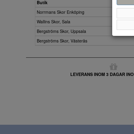
Butik
Norrmans Skor Enköping
Wallins Skor, Sala
Bergströms Skor, Uppsala
Bergströms Skor, Västerås
LEVERANS INOM 3 DAGAR INO