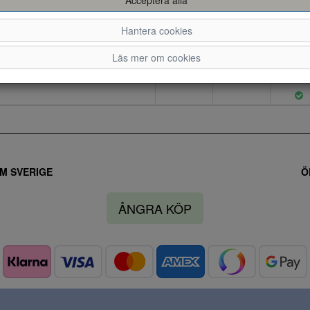
36
37
38
Hantera cookies
Läs mer om cookies
M SVERIGE
Ö
ÅNGRA KÖP