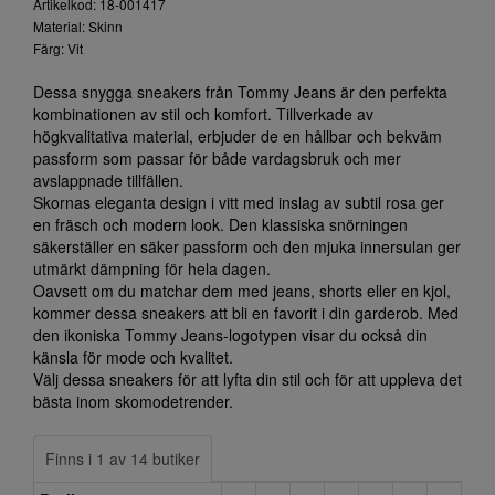
Artikelkod: 18-001417
Material: Skinn
Färg: Vit
Dessa snygga sneakers från Tommy Jeans är den perfekta
kombinationen av stil och komfort. Tillverkade av
högkvalitativa material, erbjuder de en hållbar och bekväm
passform som passar för både vardagsbruk och mer
avslappnade tillfällen.
Skornas eleganta design i vitt med inslag av subtil rosa ger
en fräsch och modern look. Den klassiska snörningen
säkerställer en säker passform och den mjuka innersulan ger
utmärkt dämpning för hela dagen.
Oavsett om du matchar dem med jeans, shorts eller en kjol,
kommer dessa sneakers att bli en favorit i din garderob. Med
den ikoniska Tommy Jeans-logotypen visar du också din
känsla för mode och kvalitet.
Välj dessa sneakers för att lyfta din stil och för att uppleva det
bästa inom skomodetrender.
Finns i 1 av 14 butiker