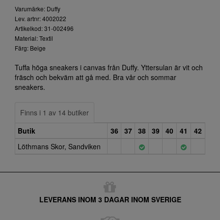
Varumärke: Duffy
Lev. artnr: 4002022
Artikelkod: 31-002496
Material: Textil
Färg: Beige
Tuffa höga sneakers i canvas från Duffy. Yttersulan är vit och
fräsch och bekväm att gå med. Bra vår och sommar
sneakers.
Finns i 1 av 14 butiker
Butik
36
37
38
39
40
41
42
Löthmans Skor, Sandviken
LEVERANS INOM 3 DAGAR INOM SVERIGE