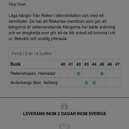
Färg: Svart
Låga kängor från Rieker i skinnimitation och med ett
varmfoder. De har ett Riekertex membran som gör att
kängorna är vattenavvisande Kängorna har både snörning
och en dragkedja som gör att de blir enkelt att komma i cih
ur. Bekväm och smidig yttersula.
Finns i 2 av 14 butiker
Butik
40
41
42
43
44
45
46
47
Riekershopen, Halmstad
Anderbergs Skor, Varberg
LEVERANS INOM 3 DAGAR INOM SVERIGE