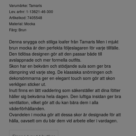
Varumärke: Tamaris
Lev. artnr: 1-13621-46-300
Artikelkod: 7405548
Material: Mocka
Färg: Brun
Denna snygga och stiliga loafer från Tamaris Men i mjukt
brun mocka är den perfekta följeslagaren för varje tillfälle.
Den tidlösa designen gör att den passar både till
avslappnade och mer formella outfits.
Skon har en bekväm och stödjande sula som ger bra
dämpning vid varje steg. De klassiska snörningen och
dekorsömmarna ger en elegant touch som gör att skon
verkligen sticker ut.
Inuti finns en lätt vaddering som säkerställer att dina fötter
håller sig bekväma hela dagen. Den luftiga insidan ger bra
ventilation, vilket gör att du kan bära dem i alla
väderförhållanden.
Ovandelen i mocka gör att dessa skor är designade för att
hålla, oavsett om du bär dem vid arbete eller i vardagen.