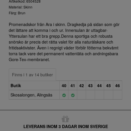
Artikelkod: 6504528
Material: Skinn
Färg: Brun
Promenadskor från Ara i skinn. Dragkedja på sidan som gör
det lättare att komma i och ur. Innersulan är uttagbar-
Yttersulan har ett bra grepp.Denna sportiga och robusta
snörsko är precis det rätta valet för alla naturälskare och
fritidsaktivister. Även i regnigt väder förblir fötterna bekvämt
torra tack vare det permanent vattentäta och andningsbara
Gore-Tex-membranet.
Finns i 1 av 14 butiker
Butik
40
41
42
43
44
45
46
Skosalongen, Alingsås
LEVERANS INOM 3 DAGAR INOM SVERIGE