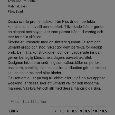
Artikelkod: 7166689
Material: Skinn
Färg: Svart
Dessa svarta promenadskor från Pius är den perfekta
kombinationen av stil och komfort. Tillverkade i läder ger de
en elegant och snygg look som passar både till vardag och
mer formella tillfällen.
Skorna är utrustade med en slitstark gummisula som ger
utmärkt grepp och stöd, vilket gör dem perfekta för dagligt
bruk. Den lätta konstruktionen och den vadderade insidan
ger en behaglig känsla hela dagen, oavsett aktivitet.
Designen inkluderar snörning som säkerställer en perfekt
passform, samtidigt som den stilrena siluetten gör att skorna
kan kombineras med olika kläder.
Oavsett om du är på väg till jobbet eller ut på en avslappnad
weekend, är dessa skor ett utmärkt val för den moderna
mannen. Välj kvalitet och stil med dessa mångsidiga skor.
Finns i 1 av 14 butiker
Butik
7
7.5
8
8.5
9
9.5
10
10.5
11