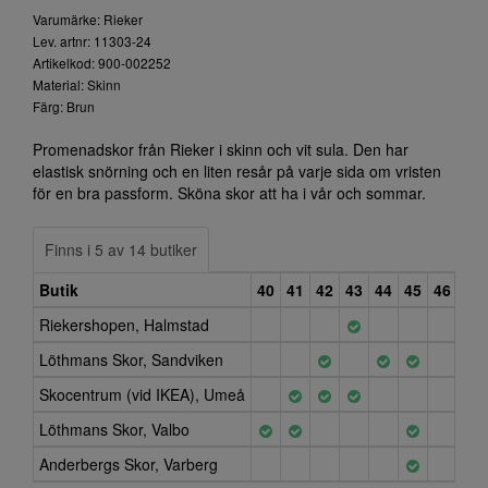
Varumärke: Rieker
Lev. artnr: 11303-24
Artikelkod: 900-002252
Material: Skinn
Färg: Brun
Promenadskor från Rieker i skinn och vit sula. Den har
elastisk snörning och en liten resår på varje sida om vristen
för en bra passform. Sköna skor att ha i vår och sommar.
Finns i 5 av 14 butiker
Butik
40
41
42
43
44
45
46
47
Riekershopen, Halmstad
Löthmans Skor, Sandviken
Skocentrum (vid IKEA), Umeå
Löthmans Skor, Valbo
Anderbergs Skor, Varberg