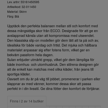
Lev. artnr: 55161450595
Artikelkod: 32-011450
Material: Skinn
Färg: Blå
Upptäck den perfekta balansen mellan stil och komfort med
dessa mångsidiga skor från ECCO. Designade för att ge en
avslappnad känsla utan att kompromissa med utseendet.
Den klassiska slip-on modellen gör dem lätt att ta på och av,
idealiska för både vardag och fritid. Det mjuka och hållbara
materialet anpassar sig efter fotens form, vilket ger en
bekväm passform hela dagen.
Sulan erbjuder utmärkt grepp, vilket gör dem lämpliga för
både inomhus- och utomhusbruk. Den stilrena designen gör
att de enkelt kan matchas med olika kläder, från jeans till
sportiga kläder.
Oavsett om du är på väg till jobbet, promenerar i parken eller
slappnar av med vänner, kommer dessa skor att passa
perfekt in i din livsstil. Ge dina fötter den komfort de förtjänar.
Finns i 2 av 14 butiker