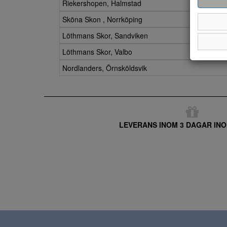
Riekershopen, Halmstad
Sköna Skon , Norrköping
Löthmans Skor, Sandviken
Löthmans Skor, Valbo
Nordlanders, Örnsköldsvik
LEVERANS INOM 3 DAGAR INO