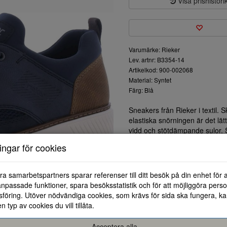
Visa prishistori
Varumärke: Rieker
Lev. artnr: B3354-14
Artikelkod: 900-002068
Material: Syntet
Färg: Blå
Sneakers från Rieker i textil.
elastiska snörningen är det lätt
vidd och stötdämpande sulor.
ningar för cookies
ra samarbetspartners sparar referenser till ditt besök på din enhet för 
npassade funktioner, spara besöksstatistik och för att möjliggöra perso
föring. Utöver nödvändiga cookies, som krävs för sida ska fungera, ka
en typ av cookies du vill tillåta.
40
41
42
Acceptera alla