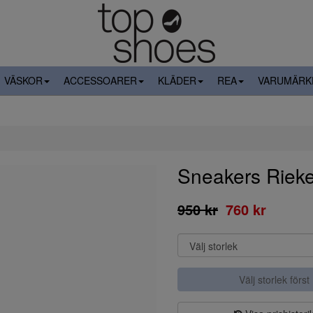
VÄSKOR
ACCESSOARER
KLÄDER
REA
VARUMÄRK
Sneakers Rieke
950 kr
760 kr
Välj storlek först