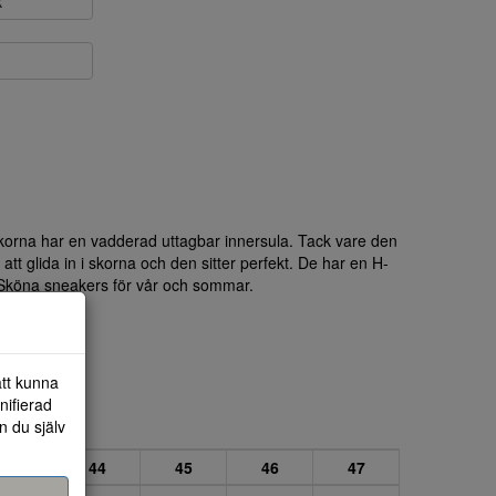
k
 Skorna har en vadderad uttagbar innersula. Tack vare den
 att glida in i skorna och den sitter perfekt. De har en H-
 Sköna sneakers för vår och sommar.
att kunna
nifierad
n du själv
43
44
45
46
47