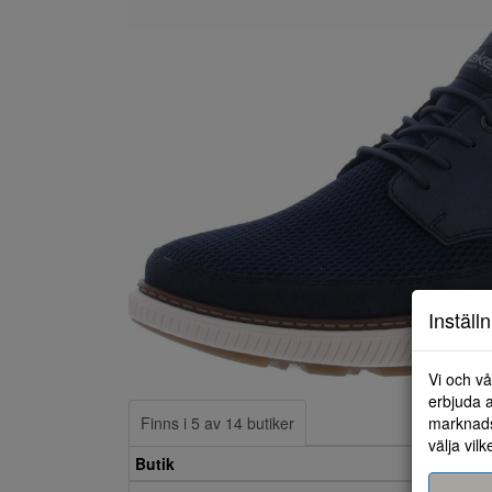
Inställ
Vi och vå
erbjuda a
marknads
Finns i 5 av 14 butiker
välja vilk
Butik