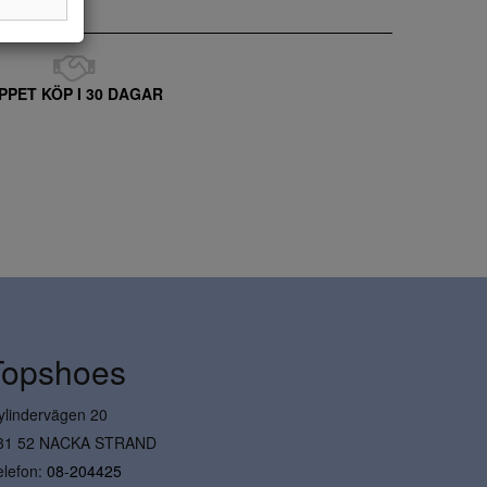
PPET KÖP I 30 DAGAR
Topshoes
ylindervägen 20
31 52 NACKA STRAND
elefon:
08-204425