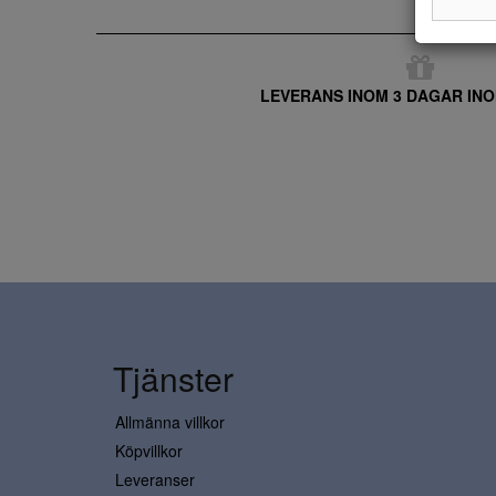
LEVERANS INOM 3 DAGAR INO
Tjänster
Allmänna villkor
Köpvillkor
Leveranser