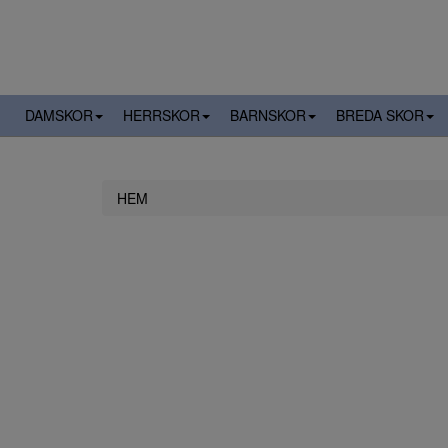
DAMSKOR
HERRSKOR
BARNSKOR
BREDA SKOR
HEM