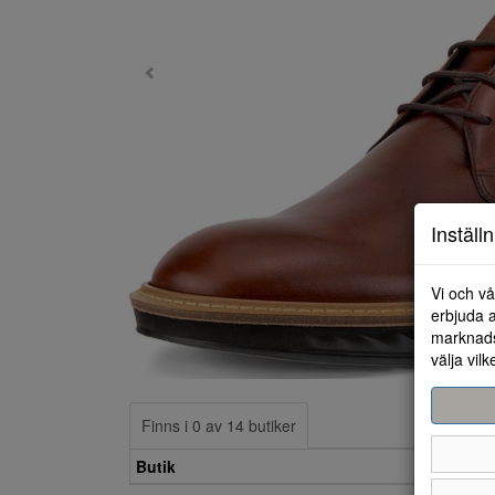
Inställ
Vi och vå
erbjuda a
marknads
välja vilk
Finns i 0 av 14 butiker
Butik