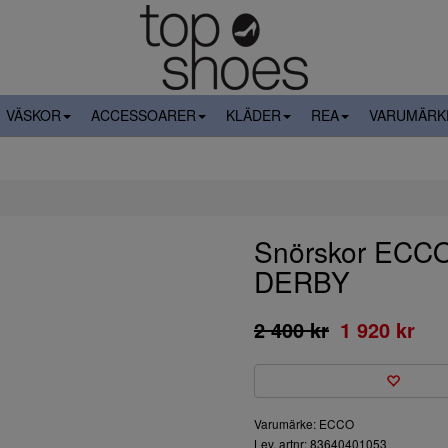
VÄSKOR
ACCESSOARER
KLÄDER
REA
VARUMÄRK
Snörskor ECC
DERBY
2 400 kr
1 920 kr
Varumärke: ECCO
Lev. artnr: 83640401053