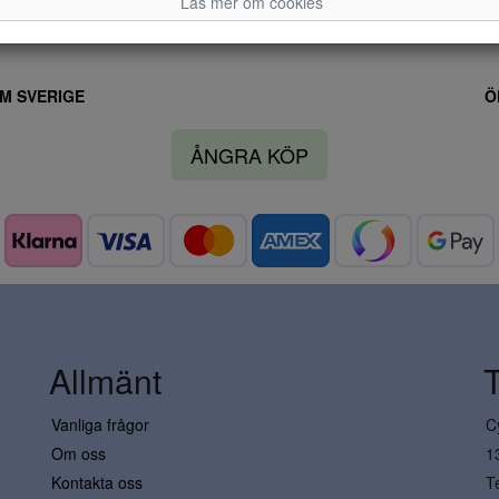
Läs mer om cookies
M SVERIGE
Ö
ÅNGRA KÖP
Allmänt
Vanliga frågor
C
Om oss
1
Kontakta oss
T