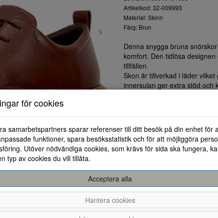
Artikelkod: 32-009993
Material: Skinn
Färg: Brun
Denna snygga bruna snörskor 
komfort. Den tidlösa designen
tillfällen.
Skon är tillverkad i läder vilk
innersulan ger extra stöd och
Med dess flexibla gummisula får
ningar för cookies
dig med stil och självsäkerhet.
passformen efter dina behov.
Oavsett om du ska på jobbet, e
ra samarbetspartners sparar referenser till ditt besök på din enhet för 
utmärkt val. Låt dina fötter n
npassade funktioner, spara besöksstatistik och för att möjliggöra perso
Välj kvalitet och stil som varar.
föring. Utöver nödvändiga cookies, som krävs för sida ska fungera, ka
en typ av cookies du vill tillåta.
Acceptera alla
Hantera cookies