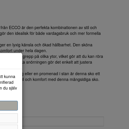
från ECCO är den perfekta kombinationen av stil och
 gör den idealisk för både vardagsbruk och mer formella
et ger en lyxig känsla och ökad hållbarhet. Den sköna
 komfort under hela dagen.
 du ett bra grepp på olika ytor, vilket gör att du kan röra
 Den klassiska snörningen gör det enkelt att justera
n fin middag eller en promenad i stan är denna sko ett
att kunna
juta av både stil och komfort med denna mångsidiga sko.
nifierad
n du själv