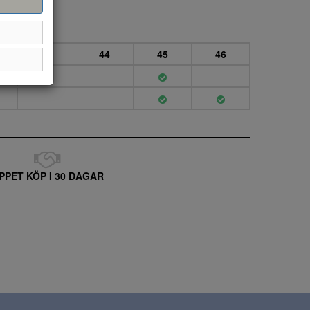
43
44
45
46
PPET KÖP I 30 DAGAR