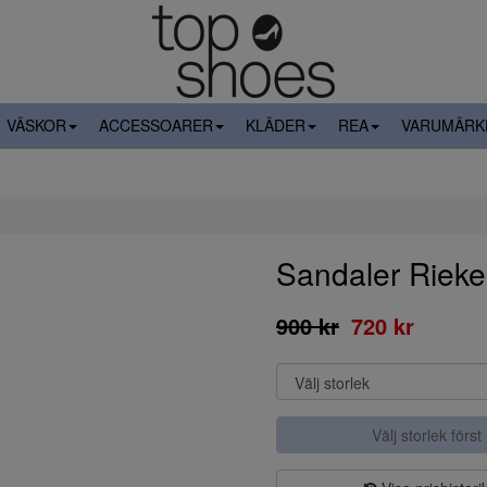
VÄSKOR
ACCESSOARER
KLÄDER
REA
VARUMÄRK
Sandaler Rieke
900 kr
720 kr
Välj storlek först