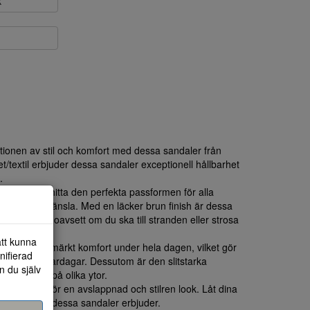
k
ionen av stil och komfort med dessa sandaler från
tet/textil erbjuder dessa sandaler exceptionell hållbarhet
.
enkelt att hitta den perfekta passformen för alla
bil och säker känsla. Med en läcker brun finish är dessa
ika outfits, oavsett om du ska till stranden eller strosa
att kunna
dden ger utmärkt komfort under hela dagen, vilket gör
nifierad
r varma sommardagar. Dessutom är den slitstarka
n du själv
 bra grepp på olika ytor.
nvestering för en avslappnad och stilren look. Låt dina
omforten som dessa sandaler erbjuder.