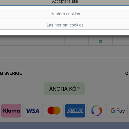
Acceptera alla
Hantera cookies
40
41
42
Läs mer om cookies
M SVERIGE
Ö
ÅNGRA KÖP