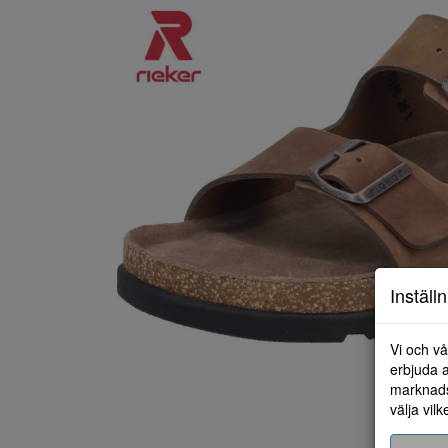
Inställ
Vi och vå
erbjuda a
marknads
välja vilk