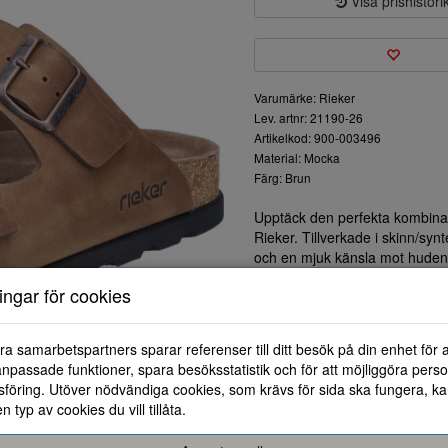
Visa prishistori
Varumärke: Rieker
Lev. artnr: 21190-26
Artikelkod: 900-003496
Material: Mocka
Färg: Brun
Upptäck den perfekta kombinat
Rieker. Tillverkade i skinn/syn
och en mjuk känsla mot huden
Den justerbara remmen gör det 
ningar för cookies
fotstorlekar, vilket ger en sta
sandaler lätta att matcha med ol
runt i stan.
ra samarbetspartners sparar referenser till ditt besök på din enhet för 
Den sköna och stöttande fotbä
npassade funktioner, spara besöksstatistik och för att möjliggöra perso
dem till det perfekta valet fö
föring. Utöver nödvändiga cookies, som krävs för sida ska fungera, ka
gummisulan utformad för att ge
en typ av cookies du vill tillåta.
Dessa sandaler är en utmärkt i
fötter njuta av friheten och k