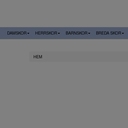
DAMSKOR
HERRSKOR
BARNSKOR
BREDA SKOR
HEM