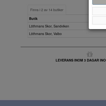
Finns i 2 av 14 butiker
Butik
Löthmans Skor, Sandviken
Löthmans Skor, Valbo
LEVERANS INOM 3 DAGAR INO