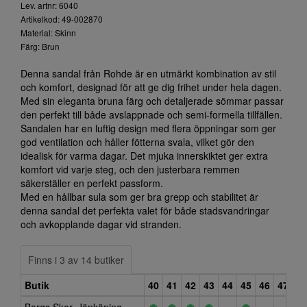
Lev. artnr: 6040
Artikelkod: 49-002870
Material: Skinn
Färg: Brun
Denna sandal från Rohde är en utmärkt kombination av stil
och komfort, designad för att ge dig frihet under hela dagen.
Med sin eleganta bruna färg och detaljerade sömmar passar
den perfekt till både avslappnade och semi-formella tillfällen.
Sandalen har en luftig design med flera öppningar som ger
god ventilation och håller fötterna svala, vilket gör den
idealisk för varma dagar. Det mjuka innerskiktet ger extra
komfort vid varje steg, och den justerbara remmen
säkerställer en perfekt passform.
Med en hållbar sula som ger bra grepp och stabilitet är
denna sandal det perfekta valet för både stadsvandringar
och avkopplande dagar vid stranden.
Finns i 3 av 14 butiker
Butik
40
41
42
43
44
45
46
47