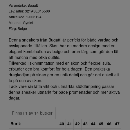
Varumärke: Bugatti
Lev. artnr: 321ASL015500
Artikelkod: 1-006124
Material: Syntet
Färg: Beige
Denna sneakers från Bugatti är perfekt för både vardag och
avslappnade tillfällen. Skon har en modern design med en
elegant kombination av beige och brun färg som gör den lätt
att matcha med olika outfits.
Tillverkad i skinnimitation med en skön och flexibel sula,
erbjuder den bra komfort för hela dagen. Den praktiska
dragkedjan på sidan ger en unik detalj och gör det enkelt att
ta på och av skon.
Tack vare sin lätta vikt och utmärkta stötdämpning passar
denna sneaker utmärkt för både promenader och mer aktiva
dagar.
Finns i 1 av 14 butiker
Butik
40
41
42
43
44
45
46
47