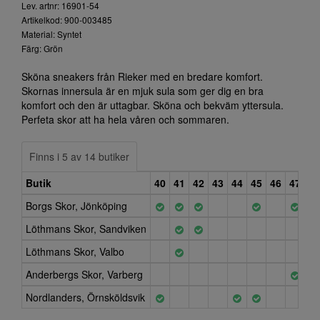
Lev. artnr: 16901-54
Artikelkod: 900-003485
Material: Syntet
Färg: Grön
Sköna sneakers från Rieker med en bredare komfort.
Skornas innersula är en mjuk sula som ger dig en bra
komfort och den är uttagbar. Sköna och bekväm yttersula.
Perfeta skor att ha hela våren och sommaren.
Finns i 5 av 14 butiker
Butik
40
41
42
43
44
45
46
47
Borgs Skor, Jönköping
Löthmans Skor, Sandviken
Löthmans Skor, Valbo
Anderbergs Skor, Varberg
Nordlanders, Örnsköldsvik