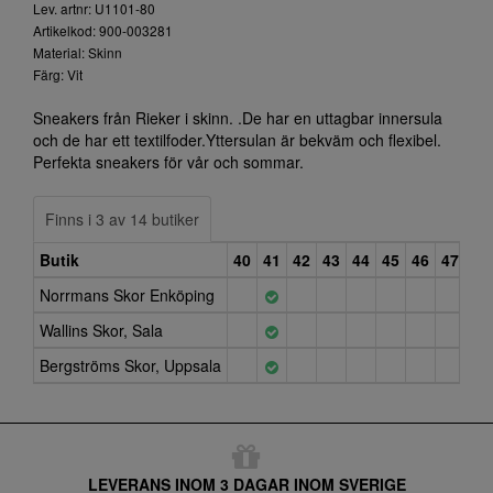
Lev. artnr: U1101-80
Artikelkod: 900-003281
Material: Skinn
Färg: Vit
Sneakers från Rieker i skinn. .De har en uttagbar innersula
och de har ett textilfoder.Yttersulan är bekväm och flexibel.
Perfekta sneakers för vår och sommar.
Finns i 3 av 14 butiker
Butik
40
41
42
43
44
45
46
47
Norrmans Skor Enköping
Wallins Skor, Sala
Bergströms Skor, Uppsala
LEVERANS INOM 3 DAGAR INOM SVERIGE