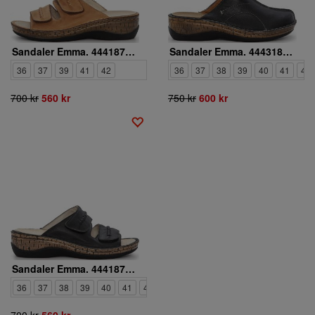
Sandaler Emma. 4441878 03
Sandaler Emma. 4443187 01
36
37
39
41
42
36
37
38
39
40
41
42
700 kr
560 kr
750 kr
600 kr
Sandaler Emma. 4441878 01
36
37
38
39
40
41
42
700 kr
560 kr