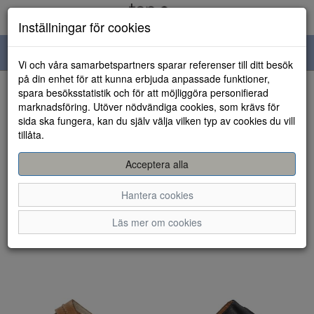
Inställningar för cookies
Toggle
Vi och våra samarbetspartners sparar referenser till ditt besök
navigation
på din enhet för att kunna erbjuda anpassade funktioner,
spara besöksstatistik och för att möjliggöra personifierad
Visa filter
marknadsföring. Utöver nödvändiga cookies, som krävs för
sida ska fungera, kan du själv välja vilken typ av cookies du vill
Emma (3 artiklar)
tillåta.
Sortera efter:
Acceptera alla
Hantera cookies
Läs mer om cookies