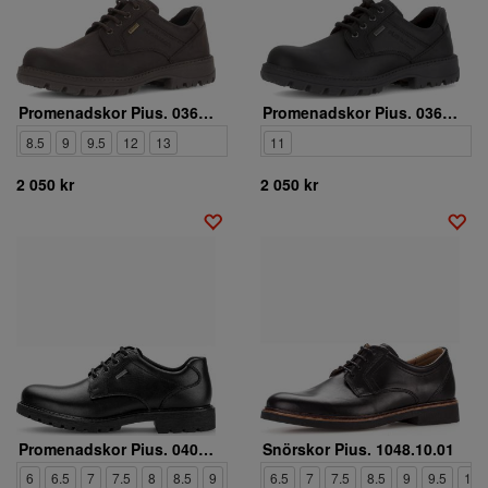
Promenadskor Pius. 0364.53.07
Promenadskor Pius. 0364.53.06
8.5
9
9.5
12
13
11
2 050 kr
2 050 kr
Promenadskor Pius. 0401.50.01
Snörskor Pius. 1048.10.01
6
6.5
7
7.5
8
8.5
9
9.5
10
6.5
10.5
7
7.5
11
8.5
12
9
9.5
10