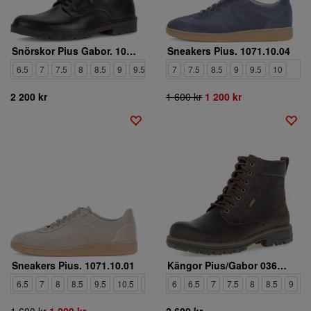
Snörskor Pius Gabor. 1053.53.01
Sneakers Pius. 1071.10.04
6.5
7
7.5
8
8.5
9
9.5
10.5
7
11
7.5
8.5
9
9.5
10
2 200 kr
1 600 kr
1 200 kr
Sneakers Pius. 1071.10.01
Kängor Pius/Gabor 0364.50.14
6.5
7
8
8.5
9.5
10.5
11
6
6.5
7
7.5
8
8.5
9
9
1 600 kr
1 200 kr
2 600 kr