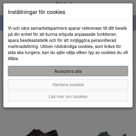
Inställningar för cookies
Toggle
Vi och våra samarbetspartners sparar referenser till ditt besök
navigation
på din enhet för att kunna erbjuda anpassade funktioner,
spara besöksstatistik och för att möjliggöra personifierad
Visa filter
marknadsföring. Utöver nödvändiga cookies, som krävs för
sida ska fungera, kan du själv välja vilken typ av cookies du vill
Pius (10 artiklar)
tillåta.
Sortera efter:
Acceptera alla
Hantera cookies
Läs mer om cookies