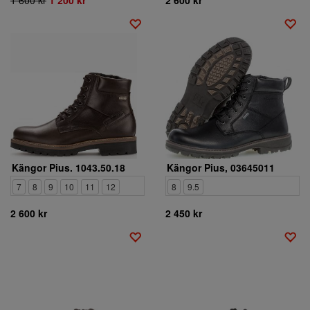
Kängor Pius. 1043.50.18
Kängor Pius, 03645011
7
8
9
10
11
12
8
9.5
2 600 kr
2 450 kr