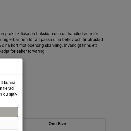
en praktisk ficka på baksidan och en handledsrem för
 reglerbar rem för att passa dina behov och är utrustad
dina kort mot obehörig skanning. Invändigt finns ett
edja för säker förvaring.
att kunna
nifierad
n du själv
One Size