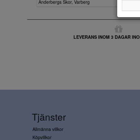
Anderbergs Skor, Varberg
LEVERANS INOM 3 DAGAR INO
Tjänster
Allmänna villkor
Köpvillkor