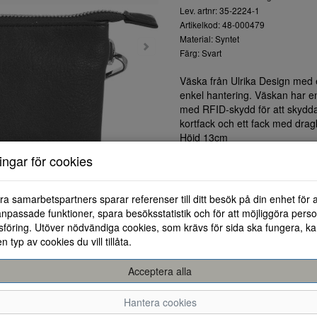
Lev. artnr: 35-2224-1
Artikelkod: 48-000479
Material: Syntet
Färg: Svart
Väska från Ulrika Design med 
enkel hantering. Väskan har en
med RFID-skydd för att skydda 
kortfack och ett fack med dragk
Höjd 13cm
Bredd 21cm
ningar för cookies
Djup 2cm
ra samarbetspartners sparar referenser till ditt besök på din enhet för 
npassade funktioner, spara besöksstatistik och för att möjliggöra perso
föring. Utöver nödvändiga cookies, som krävs för sida ska fungera, ka
en typ av cookies du vill tillåta.
Acceptera alla
Hantera cookies