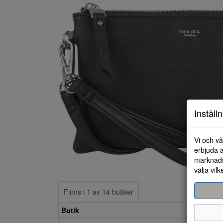
Inställ
Vi och vå
erbjuda a
marknads
välja vilk
Finns i 1 av 14 butiker
Butik