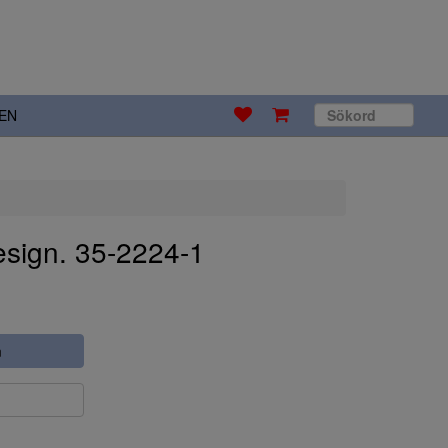
EN
esign. 35-2224-1
n