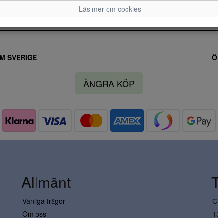
Läs mer om cookies
M SVERIGE
Ö
ÅNGRA KÖP
Allmänt
Vanliga frågor
C
Om oss
1