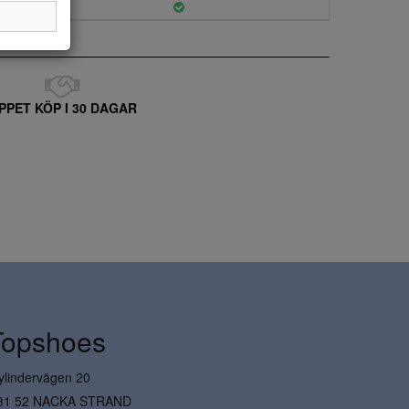
PPET KÖP I 30 DAGAR
Topshoes
ylindervägen 20
31 52 NACKA STRAND