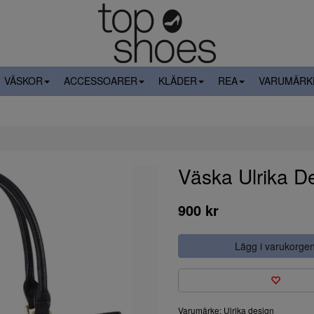
VÄSKOR
ACCESSOARER
KLÄDER
REA
VARUMÄRK
Väska Ulrika D
900 kr
Lägg i varukorge
Varumärke: Ulrika design