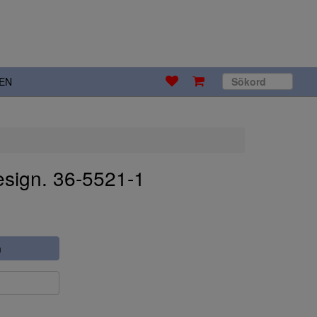
EN
esign. 36-5521-1
n