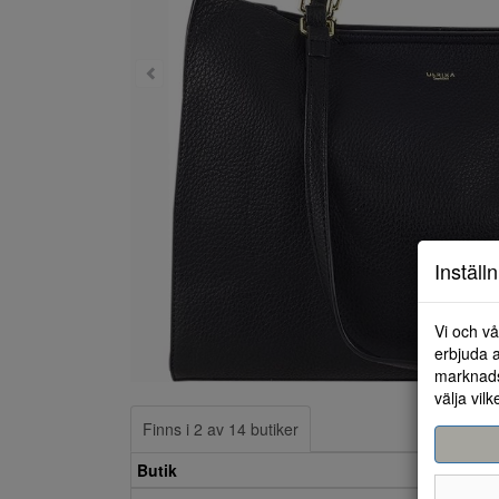
Inställ
Vi och vå
erbjuda a
marknads
välja vilk
Finns i 2 av 14 butiker
Butik