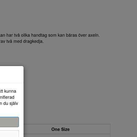
kan har två olika handtag som kan bäras över axeln.
arav två med dragkedja.
att kunna
nifierad
n du själv
One Size