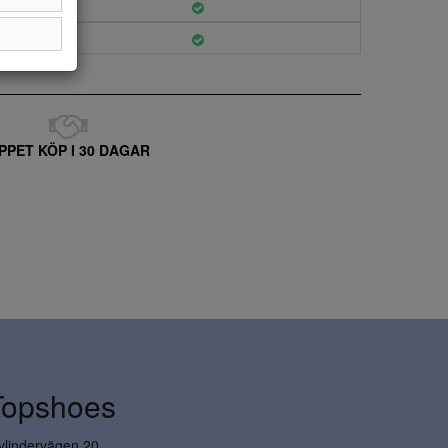
PPET KÖP I 30 DAGAR
Topshoes
ylindervägen 20