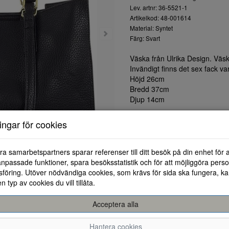
Lev. artnr: 36-5521-1
Artikelkod: 48-001614
Material: Syntet
Färg: Svart
Väska från Ulrika Design. Väs
Invändigt finns det sex fack v
Höjd 26cm
Bredd 37cm
Djup 14cm
ningar för cookies
ra samarbetspartners sparar referenser till ditt besök på din enhet för 
npassade funktioner, spara besöksstatistik och för att möjliggöra perso
föring. Utöver nödvändiga cookies, som krävs för sida ska fungera, ka
en typ av cookies du vill tillåta.
Acceptera alla
Hantera cookies