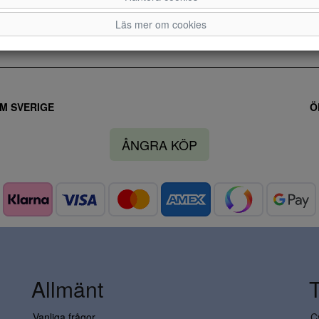
Läs mer om cookies
M SVERIGE
Ö
ÅNGRA KÖP
Allmänt
Vanliga frågor
C