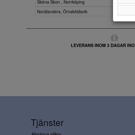
Sköna Skon , Norrköping
Nordlanders, Örnsköldsvik
LEVERANS INOM 3 DAGAR INO
Tjänster
Allmänna villkor