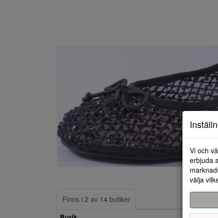
Inställ
Vi och vå
erbjuda a
marknads
välja vilk
Finns i 2 av 14 butiker
Butik