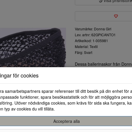
Visa prishistori
Varumärke: Donna Girl
Lev. artnr: 62GPICANTO1
Artikelkod: 1-005981
Material: Textil
Färg: Svart
Dessa ballerinaskor från Donna
Den svarta nätkonstruktionen 
ningar för cookies
både vardag och fest.
Den är lätt att matcha med olika 
mångsidig del av din garderob.
ra samarbetspartners sparar referenser till ditt besök på din enhet för 
detalj som gör skorna extra un
npassade funktioner, spara besöksstatistik och för att möjliggöra perso
Sulan är designad för att ge b
föring. Utöver nödvändiga cookies, som krävs för sida ska fungera, ka
dagen.
en typ av cookies du vill tillåta.
Acceptera alla
28
29
30