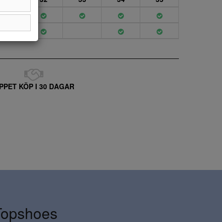
PPET KÖP I 30 DAGAR
Topshoes