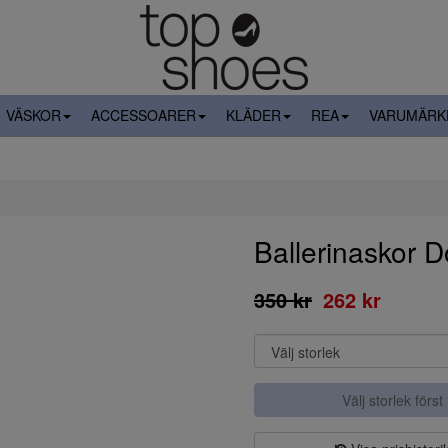
VÄSKOR
ACCESSOARER
KLÄDER
REA
VARUMÄRK
Ballerinaskor
350 kr
262 kr
Välj storlek först