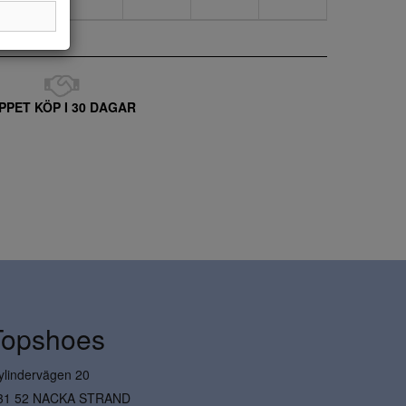
PPET KÖP I 30 DAGAR
Topshoes
ylindervägen 20
31 52 NACKA STRAND