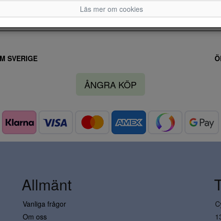
Läs mer om cookies
M SVERIGE
Ö
ÅNGRA KÖP
Allmänt
Vanliga frågor
C
Om oss
1