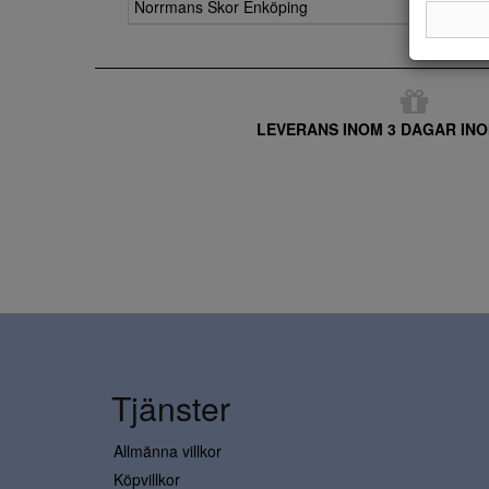
Norrmans Skor Enköping
LEVERANS INOM 3 DAGAR INO
Tjänster
Allmänna villkor
Köpvillkor