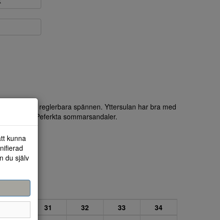
k
t och med två reglerbara spännen. Yttersulan har bra med
h slitstark. Peferkta sommarsandaler.
att kunna
nifierad
n du själv
30
31
32
33
34