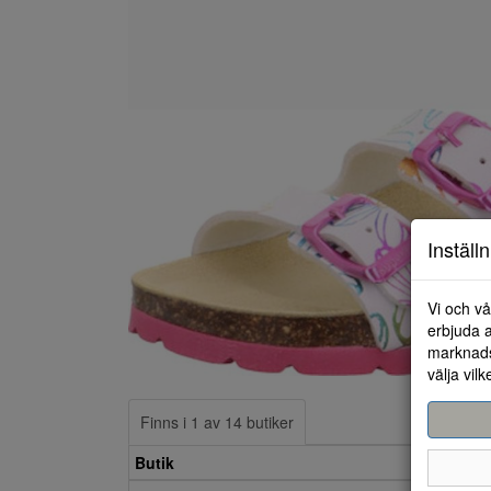
Inställ
Vi och vå
erbjuda a
marknads
välja vilk
Finns i 1 av 14 butiker
Butik