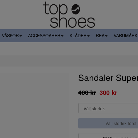
VÄSKOR
ACCESSOARER
KLÄDER
REA
VARUMÄRK
Sandaler Super
400 kr
300 kr
Välj storlek först