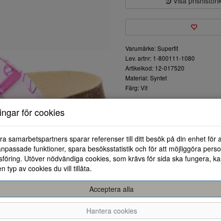
Visa prishistori
Varumärke: Superfit
Lev. artnr: 1-800111-1080
Artikelkod: 12-017520
Material: Syntet
Färg: Vit
Sandaler från Superfit i synte
ningar för cookies
dämpning och är mycket lätt oc
ra samarbetspartners sparar referenser till ditt besök på din enhet för 
npassade funktioner, spara besöksstatistik och för att möjliggöra perso
föring. Utöver nödvändiga cookies, som krävs för sida ska fungera, ka
en typ av cookies du vill tillåta.
Acceptera alla
26
27
28
29
Hantera cookies