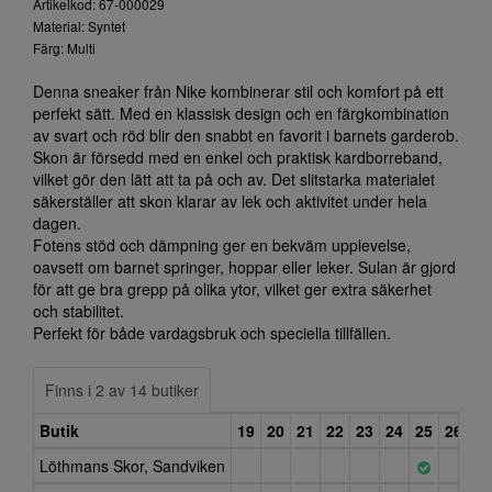
Artikelkod: 67-000029
Material: Syntet
Färg: Multi
Denna sneaker från Nike kombinerar stil och komfort på ett
perfekt sätt. Med en klassisk design och en färgkombination
av svart och röd blir den snabbt en favorit i barnets garderob.
Skon är försedd med en enkel och praktisk kardborreband,
vilket gör den lätt att ta på och av. Det slitstarka materialet
säkerställer att skon klarar av lek och aktivitet under hela
dagen.
Fotens stöd och dämpning ger en bekväm upplevelse,
oavsett om barnet springer, hoppar eller leker. Sulan är gjord
för att ge bra grepp på olika ytor, vilket ger extra säkerhet
och stabilitet.
Perfekt för både vardagsbruk och speciella tillfällen.
Finns i 2 av 14 butiker
Butik
19
20
21
22
23
24
25
26
27
Löthmans Skor, Sandviken