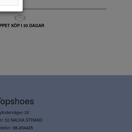
PPET KÖP I 30 DAGAR
Topshoes
ylindervägen 20
31 52 NACKA STRAND
elefon:
08-204425