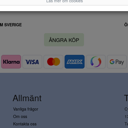
Läs mer om cookies
M SVERIGE
Ö
ÅNGRA KÖP
Allmänt
Vanliga frågor
C
Om oss
1
Kontakta oss
T