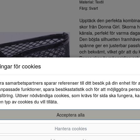
Material: Textil
Färg: Svart
Upptäck den perfekta kombinat
skor från Donna Girl. Skorna 
känsla, perfekt för varma dagar 
Den böjda silhuetten framhäve
spänne ger en justerbar passfo
och bekvämt, vilket gör att d
Dessa skor är mångsidiga och
för olika tillfällen, från en avsl
ningar för cookies
ra samarbetspartners sparar referenser till ditt besök på din enhet för 
npassade funktioner, spara besöksstatistik och för att möjliggöra perso
föring. Utöver nödvändiga cookies, som krävs för sida ska fungera, ka
en typ av cookies du vill tillåta.
Acceptera alla
Hantera cookies