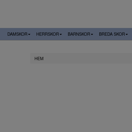
DAMSKOR
HERRSKOR
BARNSKOR
BREDA SKOR
HEM