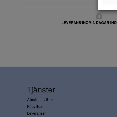
LEVERANS INOM 3 DAGAR INO
Tjänster
Allmänna villkor
Köpvillkor
Leveranser