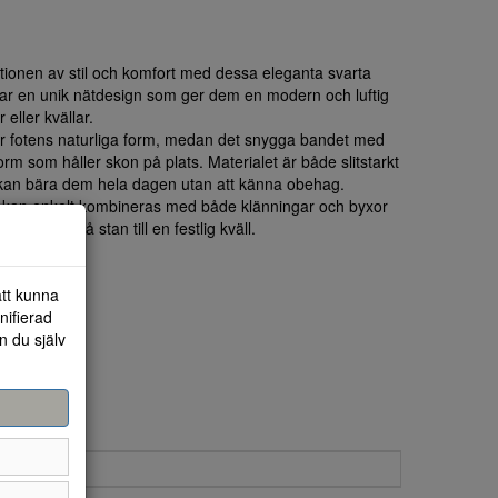
ionen av stil och komfort med dessa eleganta svarta
har en unik nätdesign som ger dem en modern och luftig
eller kvällar.
r fotens naturliga form, medan det snygga bandet med
rm som håller skon på plats. Materialet är både slitstarkt
u kan bära dem hela dagen utan att känna obehag.
 kan enkelt kombineras med både klänningar och byxor
appnad dag på stan till en festlig kväll.
att kunna
nifierad
n du själv