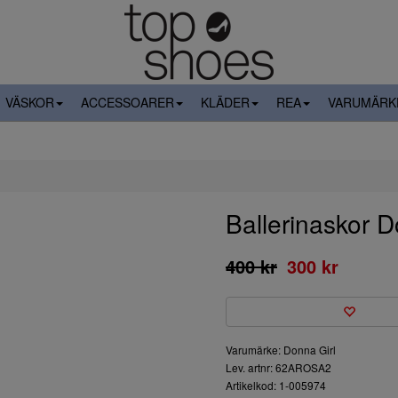
VÄSKOR
ACCESSOARER
KLÄDER
REA
VARUMÄRK
Ballerinaskor 
400 kr
300 kr
Varumärke: Donna Girl
Lev. artnr: 62AROSA2
Artikelkod: 1-005974