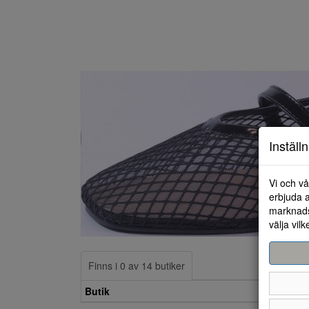
Inställ
Vi och vå
erbjuda a
marknads
välja vilk
Finns i 0 av 14 butiker
Butik