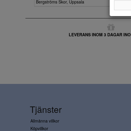
Bergströms Skor, Uppsala
LEVERANS INOM 3 DAGAR INO
Tjänster
Allmänna villkor
Köpvillkor