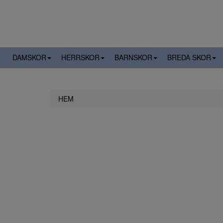
DAMSKOR
HERRSKOR
BARNSKOR
BREDA SKOR
HEM