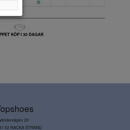
PPET KÖP I 30 DAGAR
Topshoes
ylindervägen 20
31 52 NACKA STRAND