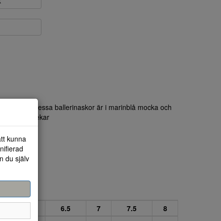
k
or från Ara. Dessa ballerinaskor är i marinblå mocka och
tån. UK Storlekar
att kunna
nifierad
n du själv
.5
6
6.5
7
7.5
8