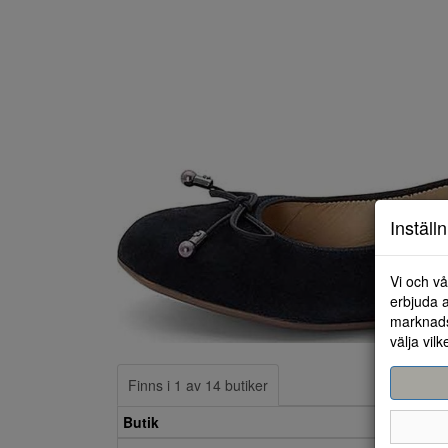
Inställ
Vi och vå
erbjuda a
marknads
välja vilk
Finns i 1 av 14 butiker
Butik