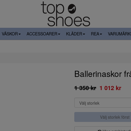
VÄSKOR
ACCESSOARER
KLÄDER
REA
VARUMÄRK
Ballerinaskor f
1 350 kr
1 012 kr
Välj storlek först