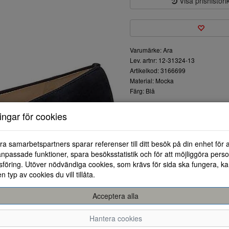
Visa prishistori
Varumärke: Ara
Lev. artnr: 12-31324-13
Artikelkod: 3166699
Material: Mocka
Färg: Blå
Klassiska och fina ballerinask
ningar för cookies
har den lilla rosetten fram på 
ra samarbetspartners sparar referenser till ditt besök på din enhet för 
npassade funktioner, spara besöksstatistik och för att möjliggöra perso
föring. Utöver nödvändiga cookies, som krävs för sida ska fungera, ka
en typ av cookies du vill tillåta.
Acceptera alla
3.5
4
4.5
5
5
Hantera cookies