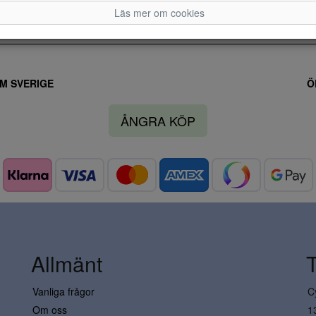
Läs mer om cookies
M SVERIGE
Ö
ÅNGRA KÖP
Allmänt
Vanliga frågor
C
Om oss
1