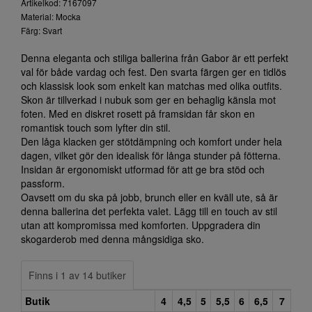
Artikelkod: 7167097
Material: Mocka
Färg: Svart
Denna eleganta och stiliga ballerina från Gabor är ett perfekt
val för både vardag och fest. Den svarta färgen ger en tidlös
och klassisk look som enkelt kan matchas med olika outfits.
Skon är tillverkad i nubuk som ger en behaglig känsla mot
foten. Med en diskret rosett på framsidan får skon en
romantisk touch som lyfter din stil.
Den låga klacken ger stötdämpning och komfort under hela
dagen, vilket gör den idealisk för långa stunder på fötterna.
Insidan är ergonomiskt utformad för att ge bra stöd och
passform.
Oavsett om du ska på jobb, brunch eller en kväll ute, så är
denna ballerina det perfekta valet. Lägg till en touch av stil
utan att kompromissa med komforten. Uppgradera din
skogarderob med denna mångsidiga sko.
Finns i 1 av 14 butiker
Butik
4
4,5
5
5,5
6
6,5
7