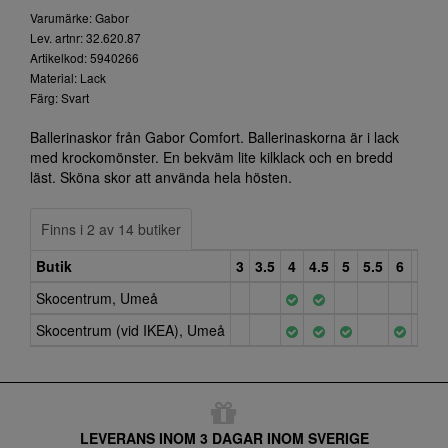
Varumärke: Gabor
Lev. artnr: 32.620.87
Artikelkod: 5940266
Material: Lack
Färg: Svart
Ballerinaskor från Gabor Comfort. Ballerinaskorna är i lack
med krockomönster. En bekväm lite kilklack och en bredd
läst. Sköna skor att använda hela hösten.
Finns i 2 av 14 butiker
Butik
3
3.5
4
4.5
5
5.5
6
6.5
Skocentrum, Umeå
Skocentrum (vid IKEA), Umeå
LEVERANS INOM 3 DAGAR INOM SVERIGE