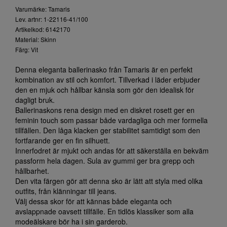
Varumärke: Tamaris
Lev. artnr: 1-22116-41/100
Artikelkod: 6142170
Material: Skinn
Färg: Vit
Denna eleganta ballerinasko från Tamaris är en perfekt
kombination av stil och komfort. Tillverkad i läder erbjuder
den en mjuk och hållbar känsla som gör den idealisk för
dagligt bruk.
Ballerinaskons rena design med en diskret rosett ger en
feminin touch som passar både vardagliga och mer formella
tillfällen. Den låga klacken ger stabilitet samtidigt som den
fortfarande ger en fin silhuett.
Innerfodret är mjukt och andas för att säkerställa en bekväm
passform hela dagen. Sula av gummi ger bra grepp och
hållbarhet.
Den vita färgen gör att denna sko är lätt att styla med olika
outfits, från klänningar till jeans.
Välj dessa skor för att kännas både eleganta och
avslappnade oavsett tillfälle. En tidlös klassiker som alla
modeälskare bör ha i sin garderob.