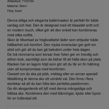
Artikelkod: 7103164
Material: Skinn
Färg: Svart
Denna stiliga och eleganta ballerinaskor är perfekt för både
vardag och fest. Den är designad med ett klassiskt snitt och
en modern touch, vilket gör att den enkelt kan kombineras
med olika outfits.
Skon är tillverkad av högkvalitativt läder som erbjuder både
hållbarhet och komfort. Den mjuka innersulan ger gott om
stöd och gör att du kan gå bekvämt under hela dagen.
De två remmarna som korsar över foten ger en trendig och
stilren look, samtidigt som de bidrar till att hålla skon på plats.
Klacken har en lagom höjd som gör att du får en fin hållning
utan att kompromissa med komforten.
Oavsett om du ska på jobb, middag eller en annan speciell
tillställning är denna sko ett utmärkt val. Den finns i flera
storlekar så att du kan hitta den perfekta passformen.
Ge din skogarderob ett lyft med denna mångsidiga och
tidlösa sko. Kombinera den med klänningar, kjolar eller byxor
för en fulländad stil.