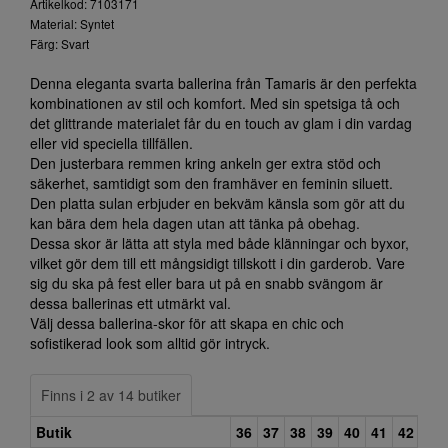
Artikelkod: 7103171
Material: Syntet
Färg: Svart
Denna eleganta svarta ballerina från Tamaris är den perfekta
kombinationen av stil och komfort. Med sin spetsiga tå och
det glittrande materialet får du en touch av glam i din vardag
eller vid speciella tillfällen.
Den justerbara remmen kring ankeln ger extra stöd och
säkerhet, samtidigt som den framhäver en feminin siluett.
Den platta sulan erbjuder en bekväm känsla som gör att du
kan bära dem hela dagen utan att tänka på obehag.
Dessa skor är lätta att styla med både klänningar och byxor,
vilket gör dem till ett mångsidigt tillskott i din garderob. Vare
sig du ska på fest eller bara ut på en snabb svängom är
dessa ballerinas ett utmärkt val.
Välj dessa ballerina-skor för att skapa en chic och
sofistikerad look som alltid gör intryck.
Finns i 2 av 14 butiker
Butik
36
37
38
39
40
41
42