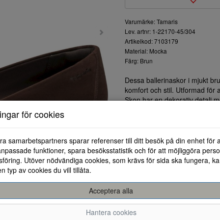
Varumärke: Tamaris
Lev. artnr: 1-22170-45/304
Artikelkod: 7103179
Material: Mocka
Färg: Brun
Dessa ballerinaskor i mjukt b
komfort och stil. Utformad för att
Skon har en dekorativ detalj me
touch. Den flexibla yttersula
ningar för cookies
vadderade innersulan ger ext
Ballerinaskorna är lätta att ma
eller byxor. Materialet gör att
ra samarbetspartners sparar referenser till ditt besök på din enhet för 
Lägg till denna tidlösa sko i d
npassade funktioner, spara besöksstatistik och för att möjliggöra perso
elegans och komfort. Oavsett til
föring. Utöver nödvändiga cookies, som krävs för sida ska fungera, ka
samling.
en typ av cookies du vill tillåta.
Acceptera alla
Hantera cookies
36
37
38