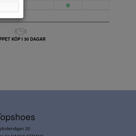
PPET KÖP I 30 DAGAR
Topshoes
ylindervägen 20