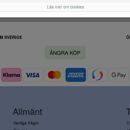
Läs mer om cookies
M SVERIGE
Ö
ÅNGRA KÖP
Allmänt
Vanliga frågor
C