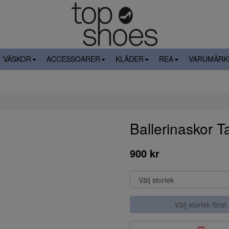
VÄSKOR
ACCESSOARER
KLÄDER
REA
VARUMÄRK
Ballerinaskor 
900 kr
Välj storlek först