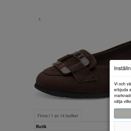
Inställ
Vi och vå
erbjuda a
marknads
välja vilk
Finns i 1 av 14 butiker
Butik