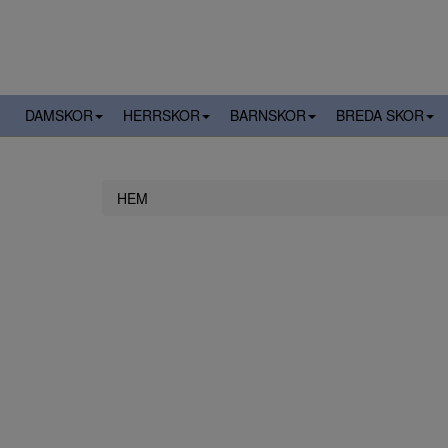
DAMSKOR
HERRSKOR
BARNSKOR
BREDA SKOR
HEM