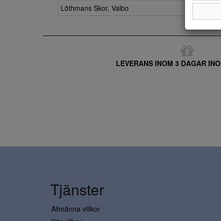
Löthmans Skor, Valbo
LEVERANS INOM 3 DAGAR INO
Tjänster
Allmänna villkor