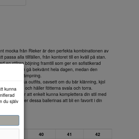
runt mocka från Rieker är den perfekta kombinationen av
 passa alla tillfällen, från kontoret till en kväll på stan.
d en stilren böjning framtill som ger en sofistikerad
n gör att du kan gå bekvämt hela dagen, medan den
ra stöd och dämpning.
tcha med olika outfits, oavsett om du bär klänning, kjol
 skorna andas och håller fötterna svala och torra.
att kunna
in garderob för att enkelt kunna komplettera din stil med
nifierad
lfälle kommer dessa ballerinas att bli en favorit i din
n du själv
39
40
41
42