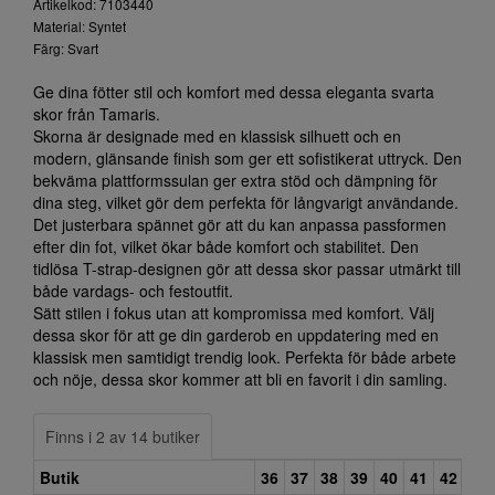
Artikelkod: 7103440
Material: Syntet
Färg: Svart
Ge dina fötter stil och komfort med dessa eleganta svarta
skor från Tamaris.
Skorna är designade med en klassisk silhuett och en
modern, glänsande finish som ger ett sofistikerat uttryck. Den
bekväma plattformssulan ger extra stöd och dämpning för
dina steg, vilket gör dem perfekta för långvarigt användande.
Det justerbara spännet gör att du kan anpassa passformen
efter din fot, vilket ökar både komfort och stabilitet. Den
tidlösa T-strap-designen gör att dessa skor passar utmärkt till
både vardags- och festoutfit.
Sätt stilen i fokus utan att kompromissa med komfort. Välj
dessa skor för att ge din garderob en uppdatering med en
klassisk men samtidigt trendig look. Perfekta för både arbete
och nöje, dessa skor kommer att bli en favorit i din samling.
Finns i 2 av 14 butiker
Butik
36
37
38
39
40
41
42