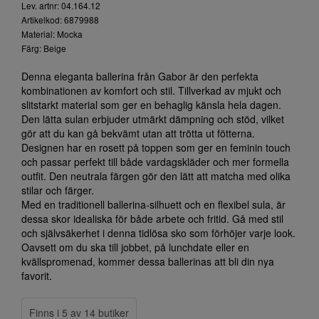
Lev. artnr: 04.164.12
Artikelkod: 6879988
Material: Mocka
Färg: Beige
Denna eleganta ballerina från Gabor är den perfekta
kombinationen av komfort och stil. Tillverkad av mjukt och
slitstarkt material som ger en behaglig känsla hela dagen.
Den lätta sulan erbjuder utmärkt dämpning och stöd, vilket
gör att du kan gå bekvämt utan att trötta ut fötterna.
Designen har en rosett på toppen som ger en feminin touch
och passar perfekt till både vardagskläder och mer formella
outfit. Den neutrala färgen gör den lätt att matcha med olika
stilar och färger.
Med en traditionell ballerina-silhuett och en flexibel sula, är
dessa skor idealiska för både arbete och fritid. Gå med stil
och självsäkerhet i denna tidlösa sko som förhöjer varje look.
Oavsett om du ska till jobbet, på lunchdate eller en
kvällspromenad, kommer dessa ballerinas att bli din nya
favorit.
Finns i 5 av 14 butiker