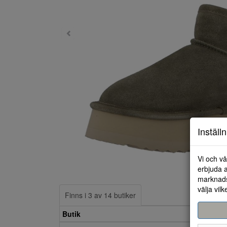
Inställ
Vi och vå
erbjuda a
marknads
välja vilk
Finns i 3 av 14 butiker
Butik