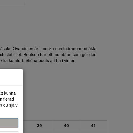
tåsula. Ovandelen är i mocka och fodrade med äkta
och stabilitet. Bootsen har ett membran som gör den
tra komfort. Sköna boots att ha i vinter.
att kunna
nifierad
n du själv
38
39
40
41