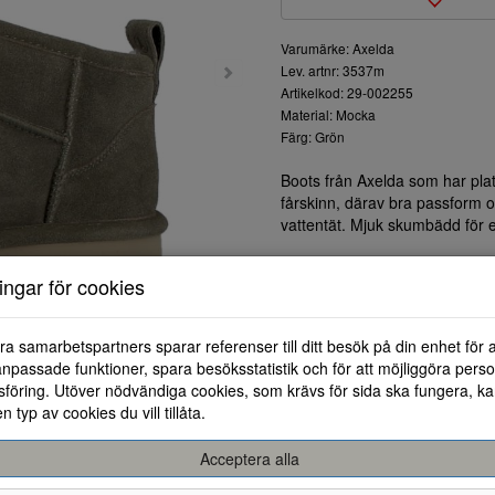
Varumärke: Axelda
Lev. artnr: 3537m
Artikelkod: 29-002255
Material: Mocka
Färg: Grön
Boots från Axelda som har pla
fårskinn, därav bra passform 
vattentät. Mjuk skumbädd för ex
ningar för cookies
ra samarbetspartners sparar referenser till ditt besök på din enhet för 
npassade funktioner, spara besöksstatistik och för att möjliggöra perso
föring. Utöver nödvändiga cookies, som krävs för sida ska fungera, ka
en typ av cookies du vill tillåta.
Acceptera alla
36
37