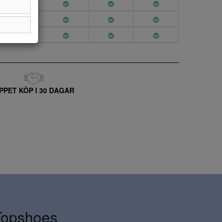
PPET KÖP I 30 DAGAR
Topshoes