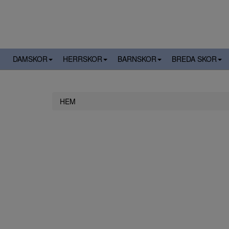
DAMSKOR
HERRSKOR
BARNSKOR
BREDA SKOR
HEM