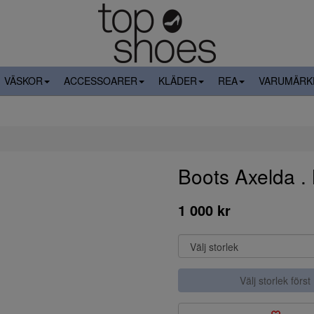
VÄSKOR
ACCESSOARER
KLÄDER
REA
VARUMÄRK
Boots Axelda .
1 000 kr
Välj storlek först