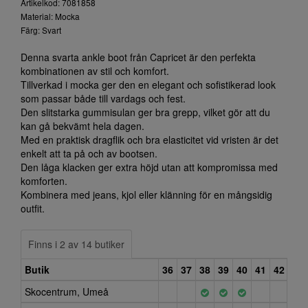
Artikelkod: 7081858
Material: Mocka
Färg: Svart
Denna svarta ankle boot från Capricet är den perfekta
kombinationen av stil och komfort.
Tillverkad i mocka ger den en elegant och sofistikerad look
som passar både till vardags och fest.
Den slitstarka gummisulan ger bra grepp, vilket gör att du
kan gå bekvämt hela dagen.
Med en praktisk dragflik och bra elasticitet vid vristen är det
enkelt att ta på och av bootsen.
Den låga klacken ger extra höjd utan att kompromissa med
komforten.
Kombinera med jeans, kjol eller klänning för en mångsidig
outfit.
Finns i 2 av 14 butiker
Butik
36
37
38
39
40
41
42
Skocentrum, Umeå