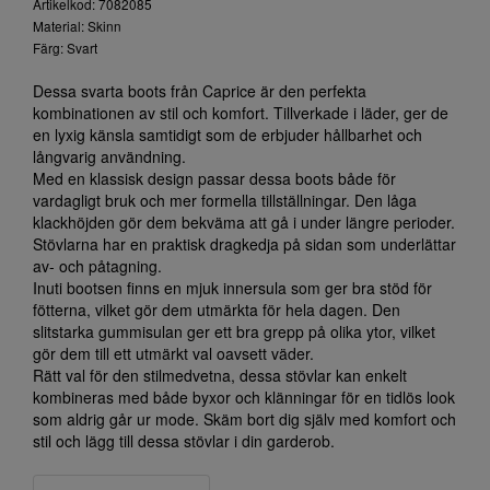
Artikelkod: 7082085
Material: Skinn
Färg: Svart
Dessa svarta boots från Caprice är den perfekta
kombinationen av stil och komfort. Tillverkade i läder, ger de
en lyxig känsla samtidigt som de erbjuder hållbarhet och
långvarig användning.
Med en klassisk design passar dessa boots både för
vardagligt bruk och mer formella tillställningar. Den låga
klackhöjden gör dem bekväma att gå i under längre perioder.
Stövlarna har en praktisk dragkedja på sidan som underlättar
av- och påtagning.
Inuti bootsen finns en mjuk innersula som ger bra stöd för
fötterna, vilket gör dem utmärkta för hela dagen. Den
slitstarka gummisulan ger ett bra grepp på olika ytor, vilket
gör dem till ett utmärkt val oavsett väder.
Rätt val för den stilmedvetna, dessa stövlar kan enkelt
kombineras med både byxor och klänningar för en tidlös look
som aldrig går ur mode. Skäm bort dig själv med komfort och
stil och lägg till dessa stövlar i din garderob.