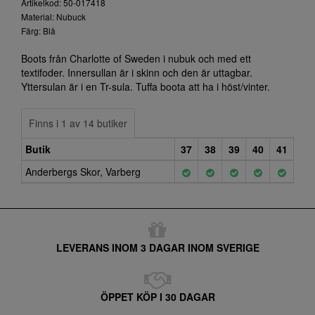
Artikelkod: 50-017418
Material: Nubuck
Färg: Blå
Boots från Charlotte of Sweden i nubuk och med ett
textifoder. Innersullan är i skinn och den är uttagbar.
Yttersulan är i en Tr-sula. Tuffa boota att ha i höst/vinter.
Finns i 1 av 14 butiker
Butik
37
38
39
40
41
Anderbergs Skor, Varberg
LEVERANS INOM 3 DAGAR INOM SVERIGE
ÖPPET KÖP I 30 DAGAR