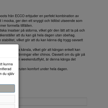
boots från ECCO erbjuder en perfekt kombination av
d i mocka, ger den ett snyggt och tidlöst utseende som
r formella tillfällen.
ka insatser på sidorna, vilket gör den lätt att ta på och
kerställer att du kan gå hela dagen utan obehag.
abilitet, vilket gör att du kan känna dig trygg oavsett
ch jordnära känsla, vilket gör att kängan enkelt kan
om jeans, klänningar eller chinos. Oavsett om du går på
ller njuter av en weekendutflykt, är denna känga det
att kunna
nifierad
 stil och oavbruten komfort under hela dagen.
n du själv