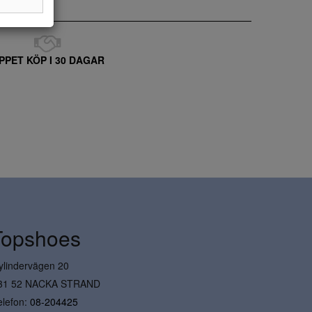
PPET KÖP I 30 DAGAR
Topshoes
ylindervägen 20
31 52 NACKA STRAND
elefon:
08-204425