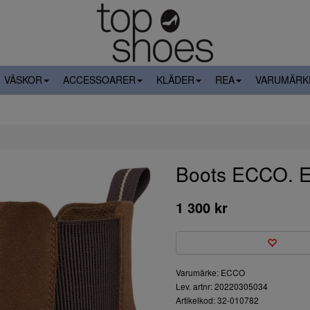
VÄSKOR
ACCESSOARER
KLÄDER
REA
VARUMÄRK
Boots ECCO. 
1 300 kr
Varumärke: ECCO
Lev. artnr: 20220305034
Artikelkod: 32-010782