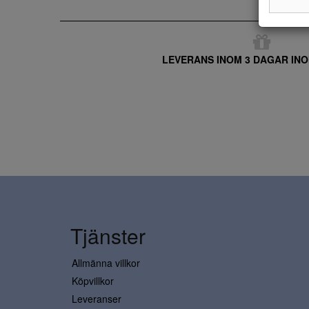
LEVERANS INOM 3 DAGAR INO
Tjänster
Allmänna villkor
Köpvillkor
Leveranser