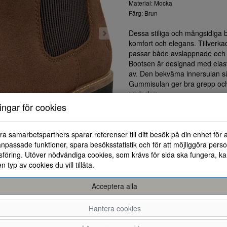
Material: Mocka
Färg: Brun
Dessa stiliga och mångsidiga 
komfort och elegans. Tillverka
passar både avslappnade och me
Bootsen är designad med elastis
av. Den bekväma innersulan sä
Gummisulan ger bra grepp och st
underlag.
Den bruna färgen ger en varm o
ningar för cookies
kombineras med olika kläder s
stan, är på väg till kontoret e
ra samarbetspartners sparar referenser till ditt besök på din enhet för 
perfekta valet.
npassade funktioner, spara besöksstatistik och för att möjliggöra perso
Välj denna känga för en tidlös
föring. Utöver nödvändiga cookies, som krävs för sida ska fungera, ka
en typ av cookies du vill tillåta.
Acceptera alla
Hantera cookies