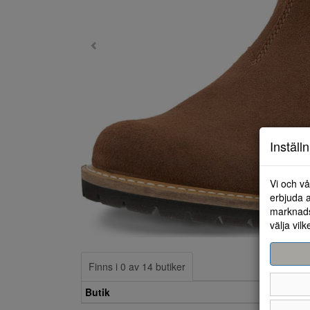
Inställ
Vi och vå
erbjuda a
marknads
välja vilk
Finns i 0 av 14 butiker
Butik