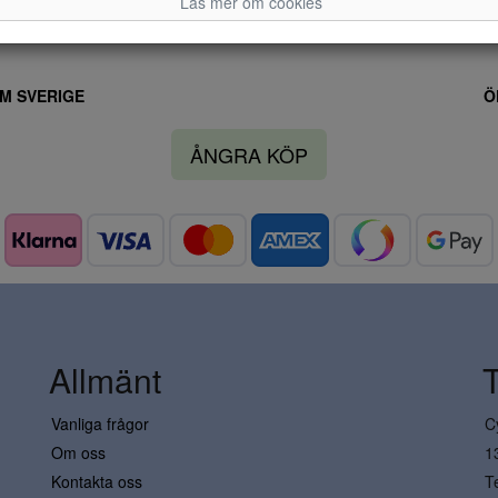
Läs mer om cookies
M SVERIGE
Ö
ÅNGRA KÖP
Allmänt
Vanliga frågor
C
Om oss
1
Kontakta oss
T