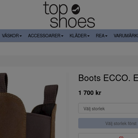
VÄSKOR
ACCESSOARER
KLÄDER
REA
VARUMÄRK
Boots ECCO.
1 700 kr
Välj storlek först