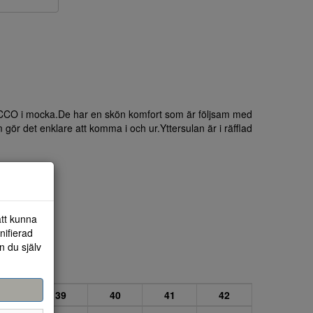
ECCO i mocka.De har en skön komfort som är följsam med
m gör det enklare att komma i och ur.Yttersulan är i räfflad
att kunna
nifierad
n du själv
38
39
40
41
42