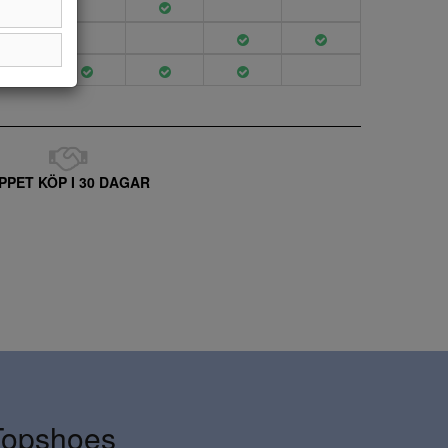
PPET KÖP I 30 DAGAR
Topshoes