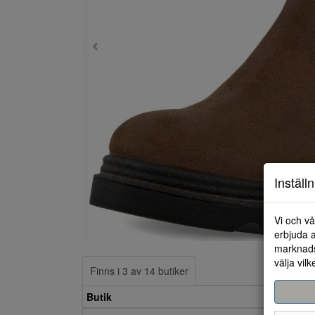
Inställ
Vi och vå
erbjuda a
marknads
välja vilk
Finns i 3 av 14 butiker
Butik