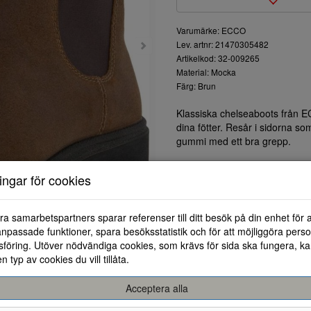
Varumärke: ECCO
Lev. artnr: 21470305482
Artikelkod: 32-009265
Material: Mocka
Färg: Brun
Klassiska chelseaboots från 
dina fötter. Resår i sidorna so
gummi med ett bra grepp.
ningar för cookies
ra samarbetspartners sparar referenser till ditt besök på din enhet för 
npassade funktioner, spara besöksstatistik och för att möjliggöra perso
föring. Utöver nödvändiga cookies, som krävs för sida ska fungera, ka
en typ av cookies du vill tillåta.
Acceptera alla
35
36
37