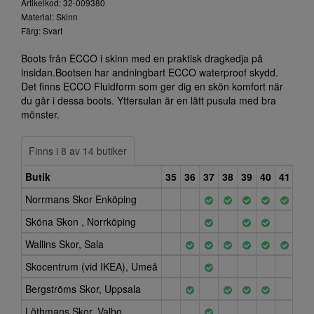
Artikelkod: 32-009380
Material: Skinn
Färg: Svart
Boots från ECCO i skinn med en praktisk dragkedja på
insidan.Bootsen har andningbart ECCO waterproof skydd.
Det finns ECCO Fluidform som ger dig en skön komfort när
du går i dessa boots. Yttersulan är en lätt pusula med bra
mönster.
Finns i 8 av 14 butiker
Butik
35
36
37
38
39
40
41
42
Norrmans Skor Enköping
Sköna Skon , Norrköping
Wallins Skor, Sala
Skocentrum (vid IKEA), Umeå
Bergströms Skor, Uppsala
Löthmans Skor, Valbo