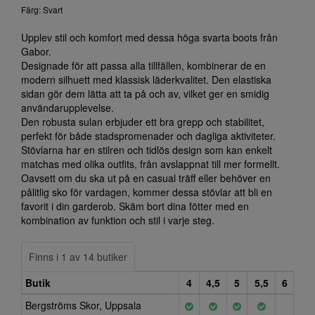
Färg: Svart
Upplev stil och komfort med dessa höga svarta boots från
Gabor.
Designade för att passa alla tillfällen, kombinerar de en
modern silhuett med klassisk läderkvalitet. Den elastiska
sidan gör dem lätta att ta på och av, vilket ger en smidig
användarupplevelse.
Den robusta sulan erbjuder ett bra grepp och stabilitet,
perfekt för både stadspromenader och dagliga aktiviteter.
Stövlarna har en stilren och tidlös design som kan enkelt
matchas med olika outfits, från avslappnat till mer formellt.
Oavsett om du ska ut på en casual träff eller behöver en
pålitlig sko för vardagen, kommer dessa stövlar att bli en
favorit i din garderob. Skäm bort dina fötter med en
kombination av funktion och stil i varje steg.
Finns i 1 av 14 butiker
Butik
4
4,5
5
5,5
6
Bergströms Skor, Uppsala