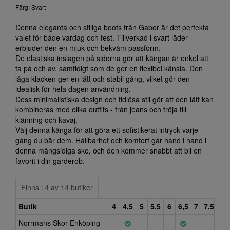
Färg: Svart
Denna eleganta och stiliga boots från Gabor är det perfekta
valet för både vardag och fest. Tillverkad i svart läder
erbjuder den en mjuk och bekväm passform.
De elastiska inslagen på sidorna gör att kängan är enkel att
ta på och av, samtidigt som de ger en flexibel känsla. Den
låga klacken ger en lätt och stabil gång, vilket gör den
idealisk för hela dagen användning.
Dess minimalistiska design och tidlösa stil gör att den lätt kan
kombineras med olika outfits - från jeans och tröja till
klänning och kavaj.
Välj denna känga för att göra ett sofistikerat intryck varje
gång du bär dem. Hållbarhet och komfort går hand i hand i
denna mångsidiga sko, och den kommer snabbt att bli en
favorit i din garderob.
Finns i 4 av 14 butiker
Butik
4
4,5
5
5,5
6
6,5
7
7,5
8
Norrmans Skor Enköping