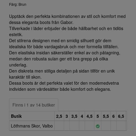
Färg: Brun
Upptäck den perfekta kombinationen av stil och komfort med
dessa eleganta boots från Gabor.
Tillverkade i läder erbjuder de både hållbarhet och en tidlös
estetik.
Det stilrena designen med en smidig silhuett gör dem
idealiska för både vardagsbruk och mer formella tillfällen.
Den elastiska insidan säkerställer enkel av och påtagning,
medan den robusta sulan ger ett bra grepp på olika
underlag.
Den diskreta men stiliga detaljen på sidan tillför en unik
karaktär till skon.
Dessa boots är det perfekta valet för den modemedvetna
individen som värdesätter både komfort och elegans.
Finns i 1 av 14 butiker
Butik
2,5
3
3,5
4
4,5
5
5,5
6
6,5
7
7
Löthmans Skor, Valbo