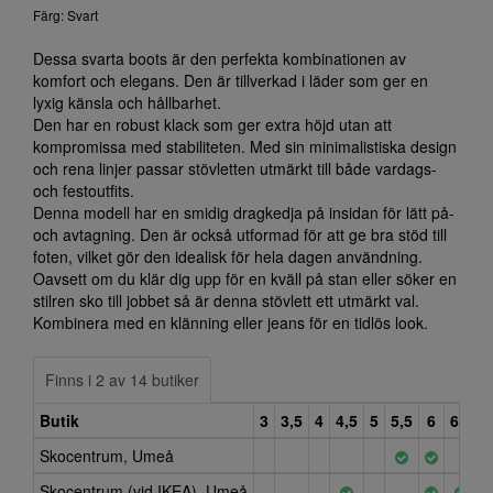
Färg: Svart
Dessa svarta boots är den perfekta kombinationen av
komfort och elegans. Den är tillverkad i läder som ger en
lyxig känsla och hållbarhet.
Den har en robust klack som ger extra höjd utan att
kompromissa med stabiliteten. Med sin minimalistiska design
och rena linjer passar stövletten utmärkt till både vardags-
och festoutfits.
Denna modell har en smidig dragkedja på insidan för lätt på-
och avtagning. Den är också utformad för att ge bra stöd till
foten, vilket gör den idealisk för hela dagen användning.
Oavsett om du klär dig upp för en kväll på stan eller söker en
stilren sko till jobbet så är denna stövlett ett utmärkt val.
Kombinera med en klänning eller jeans för en tidlös look.
Finns i 2 av 14 butiker
Butik
3
3,5
4
4,5
5
5,5
6
6,5
7
Skocentrum, Umeå
Skocentrum (vid IKEA), Umeå