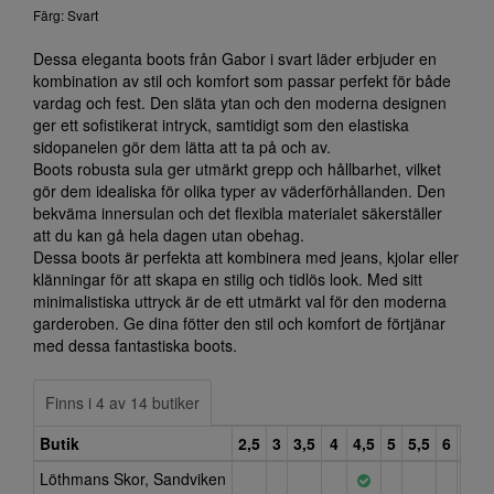
Färg: Svart
Dessa eleganta boots från Gabor i svart läder erbjuder en
kombination av stil och komfort som passar perfekt för både
vardag och fest. Den släta ytan och den moderna designen
ger ett sofistikerat intryck, samtidigt som den elastiska
sidopanelen gör dem lätta att ta på och av.
Boots robusta sula ger utmärkt grepp och hållbarhet, vilket
gör dem idealiska för olika typer av väderförhållanden. Den
bekväma innersulan och det flexibla materialet säkerställer
att du kan gå hela dagen utan obehag.
Dessa boots är perfekta att kombinera med jeans, kjolar eller
klänningar för att skapa en stilig och tidlös look. Med sitt
minimalistiska uttryck är de ett utmärkt val för den moderna
garderoben. Ge dina fötter den stil och komfort de förtjänar
med dessa fantastiska boots.
Finns i 4 av 14 butiker
Butik
2,5
3
3,5
4
4,5
5
5,5
6
6,5
Löthmans Skor, Sandviken