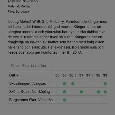
Artikelkod: 35-000772
Material: Mocka
Färg: Bordeaux
Icebug Metro2 W BUGrip Mulberry. Varmfodrade kängor med
ett fleecefoder i bordeauxfärgad mocka. Kängorna har en
uttagbar innersula och yttersulan har dynamiska dubbar dvs
de trycks in när du lägger tryck på sulan. Kängorna har en
dragkedja på insidan av skaftet som har en med bälg vilken
håller snö och slask ute. Reflexdetaljer, isolerande sula och
fleecefoder som ger komfortzon ner till -20°C.
Finns i 3 av 14 butiker
Butik
35
36
36,5
37
37,5
38
39
40
Skosalongen, Alingsås
Sköna Skon , Norrköping
Bergströms Skor, Västerås