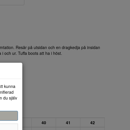
imtation. Resår på utsidan och en dragkedja på insidan
 och ur. Tuffa boots att ha i höst.
att kunna
nifierad
n du själv
39
40
41
42