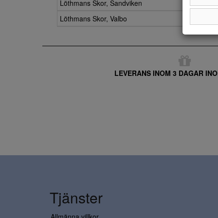
Löthmans Skor, Sandviken
Löthmans Skor, Valbo
LEVERANS INOM 3 DAGAR INO
Tjänster
Allmänna villkor