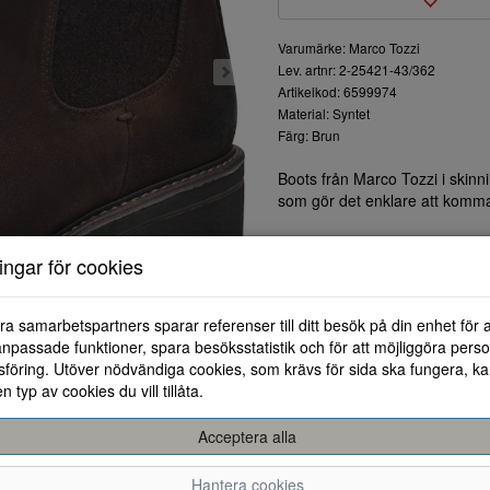
Varumärke: Marco Tozzi
Lev. artnr: 2-25421-43/362
Artikelkod: 6599974
Material: Syntet
Färg: Brun
Boots från Marco Tozzi i skinn
som gör det enklare att komma i
ningar för cookies
ra samarbetspartners sparar referenser till ditt besök på din enhet för 
npassade funktioner, spara besöksstatistik och för att möjliggöra perso
föring. Utöver nödvändiga cookies, som krävs för sida ska fungera, ka
en typ av cookies du vill tillåta.
Acceptera alla
36
37
38
Hantera cookies