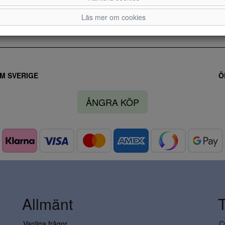
Läs mer om cookies
M SVERIGE
Ö
ÅNGRA KÖP
Allmänt
Vanliga frågor
C