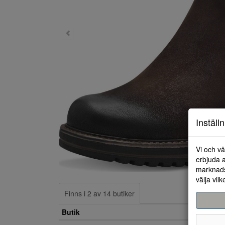
Inställ
Vi och vå
erbjuda a
marknads
välja vilk
Finns i 2 av 14 butiker
Butik