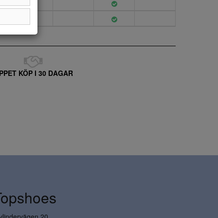
PPET KÖP I 30 DAGAR
Topshoes
ylindervägen 20